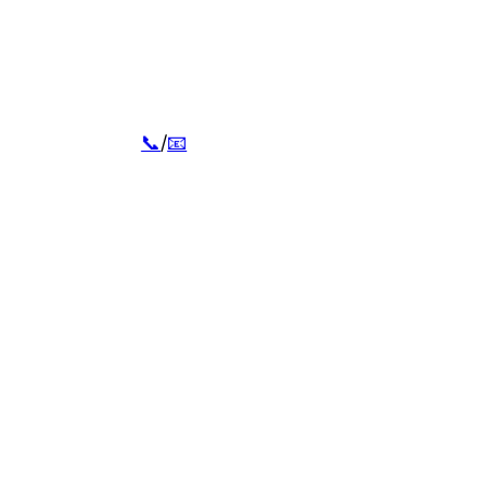
📞
/
📧