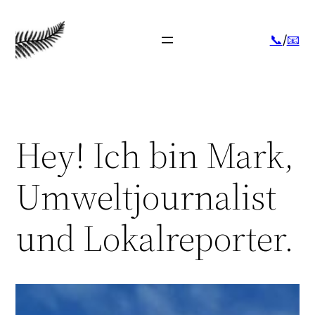
Zum
Inhalt
📞
/
📧
springen
Hey! Ich bin Mark,
Umweltjournalist
und Lokalreporter.