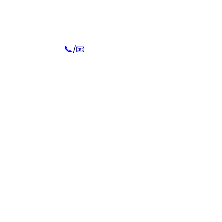
📞
/
📧