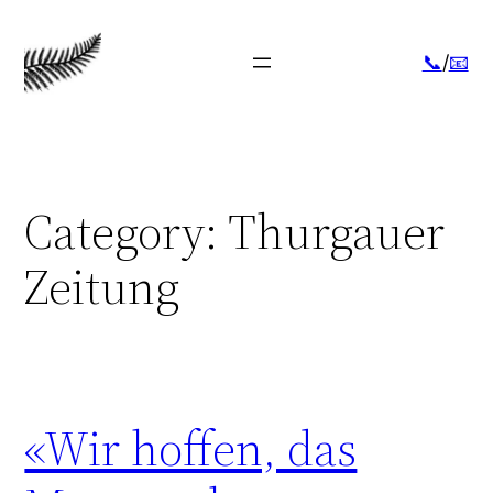
Skip
to
📞
/
📧
content
Category:
Thurgauer
Zeitung
«Wir hoffen, das