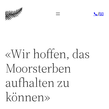
Skip
to
📞
/
📧
content
«Wir hoffen, das
Moorsterben
aufhalten zu
können»