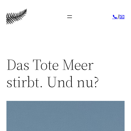
Skip
to
📞
/
📧
content
Das Tote Meer
stirbt. Und nu?