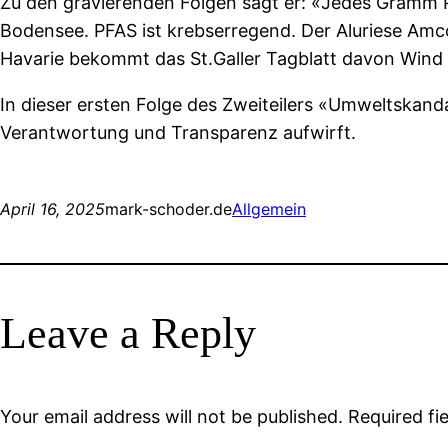
Zu den gravierenden Folgen sagt er: «Jedes Gramm PF
Bodensee. PFAS ist krebserregend. Der Aluriese Amco
Havarie bekommt das St.Galler Tagblatt davon Wind – 
In dieser ersten Folge des Zweiteilers «Umweltskan
Verantwortung und Transparenz aufwirft.
April 16, 2025
mark-schoder.de
Allgemein
Leave a Reply
Your email address will not be published.
Required fi