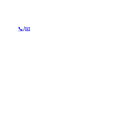
📞
/
📧