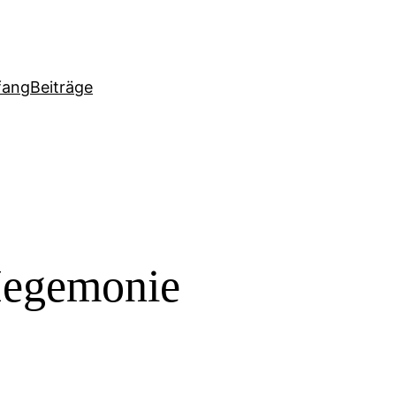
fang
Beiträge
egemonie