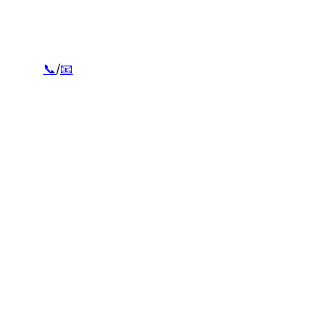
📞
/
📧