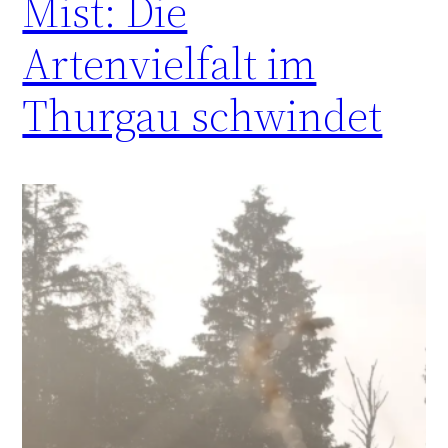
Mist: Die
Artenvielfalt im
Thurgau schwindet