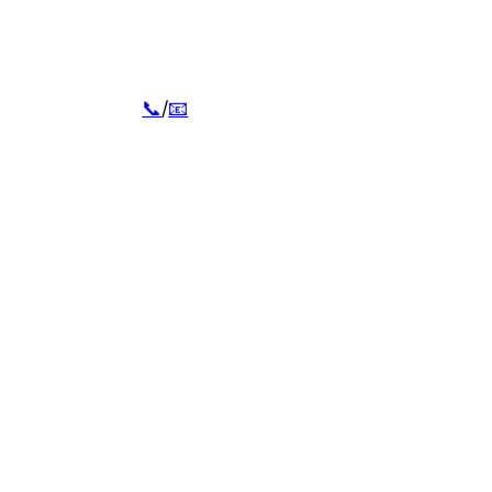
📞
/
📧