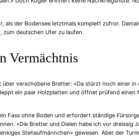
en.» Doch Kögler erinnert keine Nachkriegsnöte. Nur
r, als der Bodensee letztmals komplett zufror. Damal
, zum deutschen Ufer zu laufen.
in Vermächtnis
 über verschobene Bretter: «Da stürzt noch einer in 
eppt ein paar Holzplatten und öffnet prüfend einen N
ein Fass ohne Boden und erfordert ständige Fürsorge
nnen. «Die Bretter und Dielen habe ich vor dreissig 
gelenkiges Stehaufmännchen» gewesen. Aber der Turm n