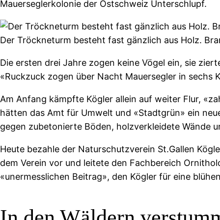
Mauerseglerkolonie der Ostschweiz Unterschlupf.
Der Tröckneturm besteht fast gänzlich aus Holz. Bra
Die ersten drei Jahre zogen keine Vögel ein, sie zie
«Ruckzuck zogen über Nacht Mauersegler in sechs Käs
Am Anfang kämpfte Kögler allein auf weiter Flur, «z
hätten das Amt für Umwelt und «Stadtgrün» ein neues
gegen zubetonierte Böden, holzverkleidete Wände u
Heute bezahle der Naturschutzverein St.Gallen Kögl
dem Verein vor und leitete den Fachbereich Ornitholo
«unermesslichen Beitrag», den Kögler für eine blühen
In den Wäldern verstum