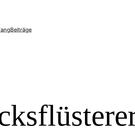
fang
Beiträge
ksflüstere