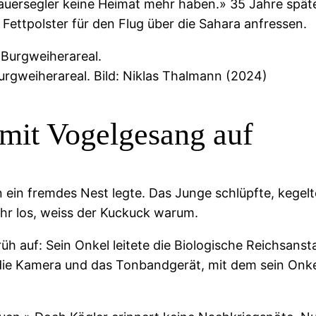
ersegler keine Heimat mehr haben.» 35 Jahre später 
Fettpolster für den Flug über die Sahara anfressen.
rgweiherareal. Bild: Niklas Thalmann (2024)
 mit Vogelgesang auf
in ein fremdes Nest legte. Das Junge schlüpfte, kegelt
ehr los, weiss der Kuckuck warum.
rüh auf: Sein Onkel leitete die Biologische Reichsans
 die Kamera und das Tonbandgerät, mit dem sein Onke