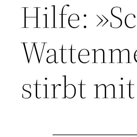
Hilfe: »S
Wattenme
stirbt mi