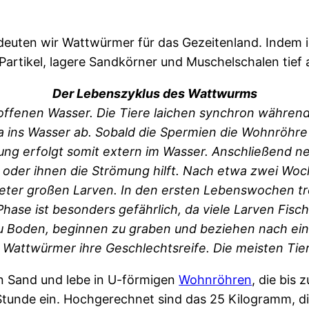
euten wir Wattwürmer für das Gezeitenland. Indem i
Partikel, lagere Sandkörner und Muschelschalen tief
Der Lebenszyklus des Wattwurms
ffenen Wasser. Die Tiere laichen synchron während
ins Wasser ab. Sobald die Spermien die Wohnröhre 
tung erfolgt somit extern im Wasser. Anschließend n
 oder ihnen die Strömung hilft. Nach etwa zwei Woc
imeter großen Larven. In den ersten Lebenswochen tre
ase ist besonders gefährlich, da viele Larven Fisc
zu Boden, beginnen zu graben und beziehen nach ein
Wattwürmer ihre Geschlechtsreife. Die meisten Tiere
n Sand und lebe in U-förmigen
Wohnröhren
, die bis
o Stunde ein. Hochgerechnet sind das 25 Kilogramm, d