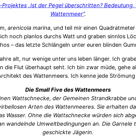
e-Projektes „Ist der Pegel überschritten? Bedeutung,
Wattenmeer“
.
rm,
arenicola marina
, und teil mir einen Quadratmete
ich noch planlos durchs Watt und graben sinnlos Löch
Pathos – das letzte Schlängeln unter euren blinden Gum
ahre alt, nur wenige unter uns leben länger. Ich grabe
die Flut überhaupt seht. Ich bin zwar müde, gehe a
d Architekt des Wattenmeers. Ich kenne jede Strömun
Die Small Five des Wattenmeers
nen Wattschnecke, der Gemeinen Strandkrabbe un
 wirbellosen Arten des Wattenmeeres. Sie erhalten d
 das Wasser. Ohne die Wattschnecke würden sich abg
 an wandelnde Umweltbedingungen an. Die Garnele tar
geschickte Jägerin.