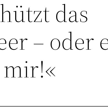
chützt das
er – oder 
t mir!«