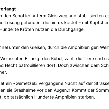
verlangt
n den Schotter unterm Gleis weg und stabilisierten e
 Lösung gefunden, die nichts kostet – mit Köpfchen»,
: Hunderte Kröten nutzen die Durchgänge.
nnel unter den Gleisen, durch die Amphibien gen Wei
 Weiherufer. Er neigt den Kübel, zählt die Tiere und s
nd Hecht patrouillieren dort. Doch zwischen dem Schi
her.
htet ein «Gemetzel» vergangene Nacht auf der Strass
aben sie Grashalme vor den Augen.» Kommt der Sommer
bt, ob tatsächlich Hunderte Amphibien starben.