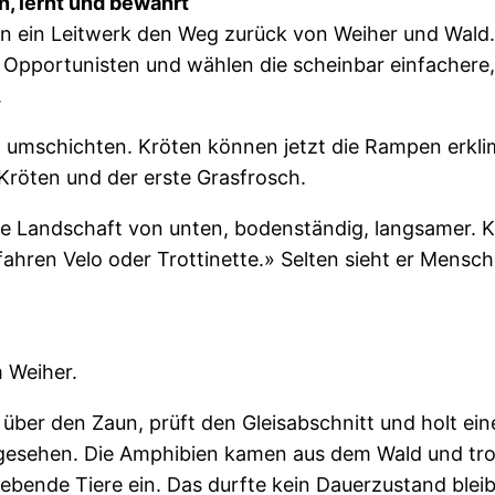
, lernt und bewahrt
un ein Leitwerk den Weg zurück von Weiher und Wald. 
nd Opportunisten und wählen die scheinbar einfachere,
.
t umschichten. Kröten können jetzt die Rampen erklimm
 Kröten und der erste Grasfrosch.
e Landschaft von unten, bodenständig, langsamer. Kr
, fahren Velo oder Trottinette.» Selten sieht er Men
m Weiher.
si über den Zaun, prüft den Gleisabschnitt und holt e
en gesehen. Die Amphibien kamen aus dem Wald und t
ebende Tiere ein. Das durfte kein Dauerzustand bleibe