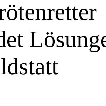
rötenretter
ndet Lösung
ldstatt