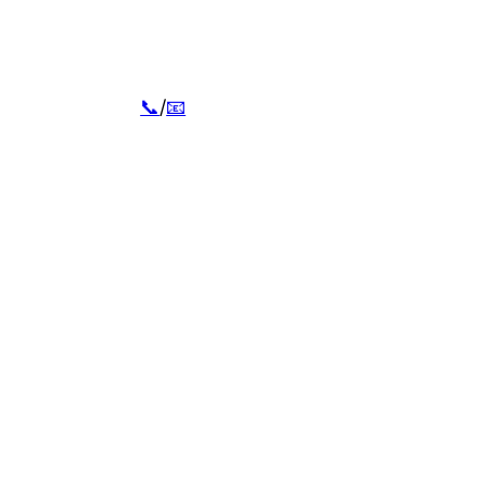
📞
/
📧