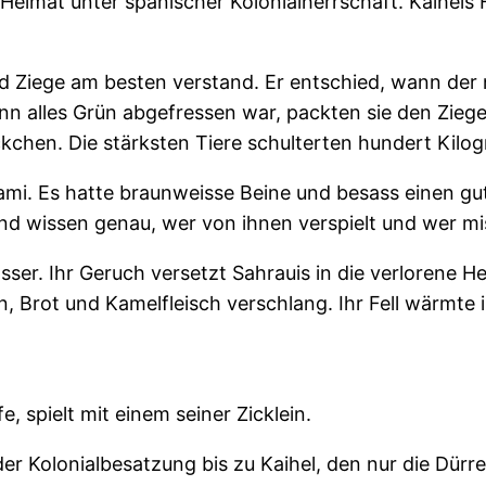
eimat unter spanischer Kolonialherrschaft. Kaihels 
nd Ziege am besten verstand. Er entschied, wann der
enn alles Grün abgefressen war, packten sie den Zieg
ckchen. Die stärksten Tiere schulterten hundert Kil
mi. Es hatte braunweisse Beine und besass einen gu
und wissen genau, wer von ihnen verspielt und wer m
. Ihr Geruch versetzt Sahrauis in die verlorene Heim
, Brot und Kamelfleisch verschlang. Ihr Fell wärmte i
, spielt mit einem seiner Zicklein.
er Kolonialbesatzung bis zu Kaihel, den nur die Dü