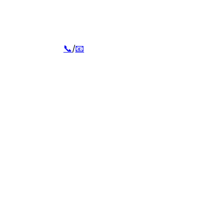
📞
/
📧