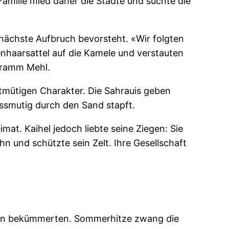
Familie mied daher die Städte und suchte die
 nächste Aufbruch bevorsteht. «Wir folgten
enhaarsattel auf die Kamele und verstauten
ogramm Mehl.
tmütigen Charakter. Die Sahrauis geben
issmutig durch den Sand stapft.
at. Kaihel jedoch liebte seine Ziegen: Sie
hn und schützte sein Zelt. Ihre Gesellschaft
rren bekümmerten. Sommerhitze zwang die