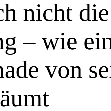
h nicht die
g – wie ei
ade von se
räumt