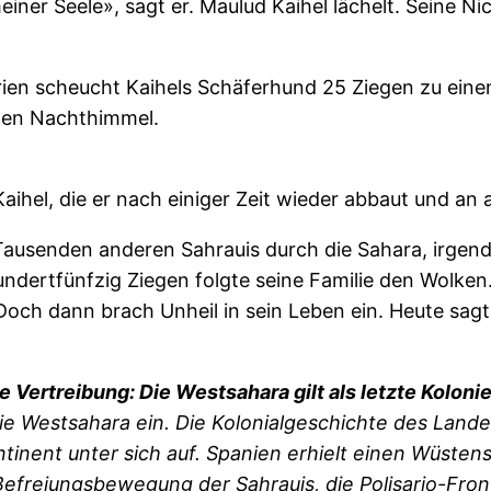
ner Seele», sagt er. Maulud Kaihel lächelt. Seine Ni
rien scheucht Kaihels Schäferhund 25 Ziegen zu ei
den Nachthimmel.
aihel, die er nach einiger Zeit wieder abbaut und an 
d Tausenden anderen Sahrauis durch die Sahara, irge
dertfünfzig Ziegen folgte seine Familie den Wolken.
. Doch dann brach Unheil in sein Leben ein. Heute sa
e Vertreibung: Die Westsahara gilt als letzte Kolonie
 Westsahara ein. Die Kolonialgeschichte des Landes 
inent unter sich auf. Spanien erhielt einen Wüsten
freiungsbewegung der Sahrauis, die Polisario-Front, 