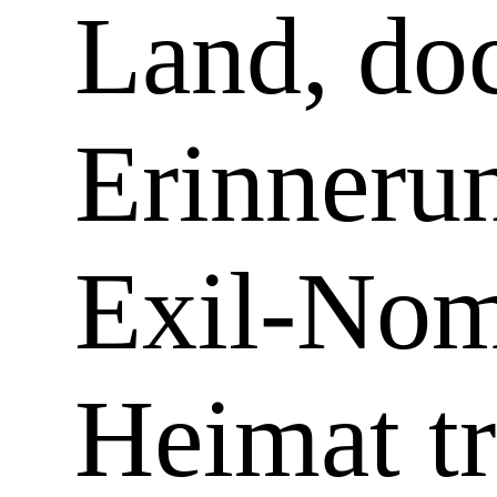
Land, doc
Erinnerun
Exil-Nom
Heimat t