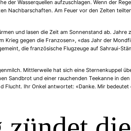
ahe der Wasserquellen aufzuschlagen. Wenn der Regen
ten Nachbarschaften. Am Feuer vor den Zelten teilte
rmen und lasen die Zeit am Sonnenstand ab. Jahre z
im Krieg gegen die Franzosen», «das Jahr der Mondfi
gemeint, die französische Flugzeuge auf Sahraui-Stä
egenmilch. Mittlerweile hat sich eine Sternenkuppel ü
kenen Sandbrot und einer rauchenden Teekanne in den 
nd Flucht. Ihr Onkel antwortet: «Danke. Mir bedeutet 
g zündet di