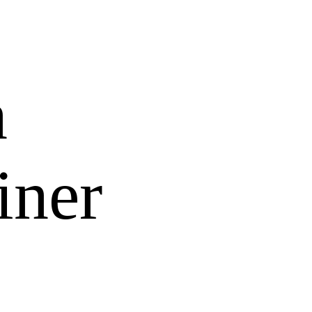
n
iner