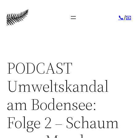
Zum
Inhalt
📞
/
📧
springen
PODCAST
Umweltskandal
am Bodensee:
Folge 2 – Schaum