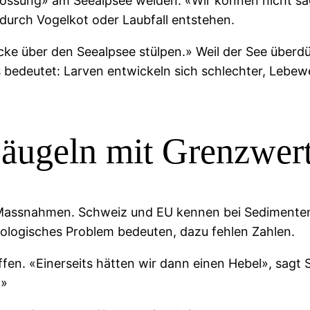
stossung» am Seealpsee weiden. «Wir können nicht 
 durch Vogelkot oder Laubfall entstehen.
e über den Seealpsee stülpen.» Weil der See überdün
 bedeutet: Larven entwickeln sich schlechter, Lebew
ugeln mit Grenzwerte
 Massnahmen. Schweiz und EU kennen bei Sedimenten
kologisches Problem bedeuten, dazu fehlen Zahlen.
n. «Einerseits hätten wir dann einen Hebel», sagt Su
.»