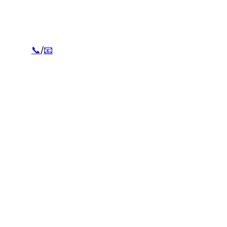
📞
/
📧