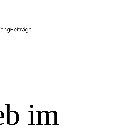
fang
Beiträge
eb im