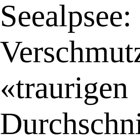
Seealpsee:
Verschmutz
«traurigen
Durchschni