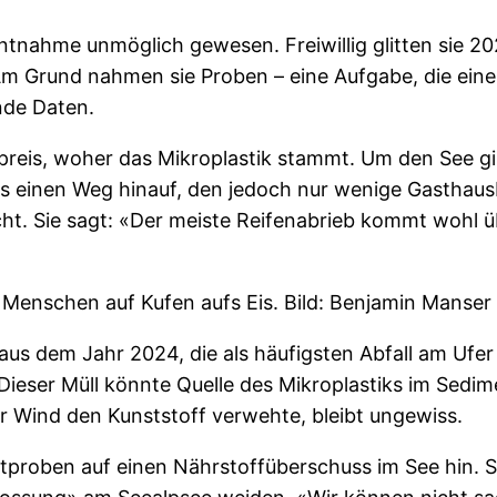
tnahme unmöglich gewesen. Freiwillig glitten sie 20
. Am Grund nahmen sie Proben – eine Aufgabe, die ei
nde Daten.
eis, woher das Mikroplastik stammt. Um den See gib
es einen Weg hinauf, den jedoch nur wenige Gasthau
. Sie sagt: «Der meiste Reifenabrieb kommt wohl üb
Menschen auf Kufen aufs Eis. Bild: Benjamin Manser
 aus dem Jahr 2024, die als häufigsten Abfall am Ufe
Dieser Müll könnte Quelle des Mikroplastiks im Sedim
er Wind den Kunststoff verwehte, bleibt ungewiss.
proben auf einen Nährstoffüberschuss im See hin. S