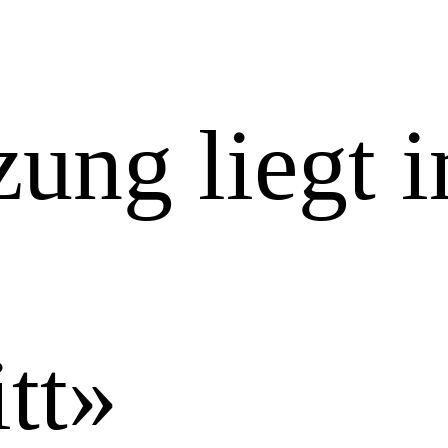
ung liegt 
tt»