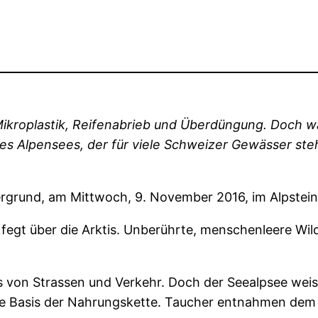
roplastik, Reifenabrieb und Überdüngung. Doch was 
nes Alpensees, der für viele Schweizer Gewässer ste
ergrund, am Mittwoch, 9. November 2016, im Alpste
 fegt über die Arktis. Unberührte, menschenleere Wild
 von Strassen und Verkehr. Doch der Seealpsee weist
die Basis der Nahrungskette. Taucher entnahmen de