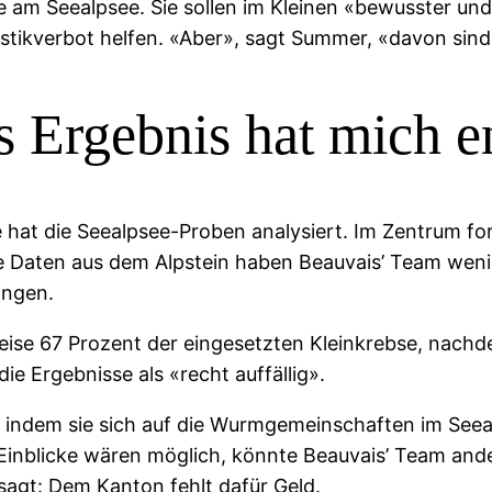
te am Seealpsee. Sie sollen im Kleinen «bewusster u
tikverbot helfen. «Aber», sagt Summer, «davon sind 
 Ergebnis hat mich e
t die Seealpsee-Proben analysiert. Im Zentrum forsc
e Daten aus dem Alpstein haben Beauvais’ Team weni
ingen.
eise 67 Prozent der eingesetzten Kleinkrebse, nach
 Ergebnisse als «recht auffällig».
, indem sie sich auf die Wurmgemeinschaften im Seea
 Einblicke wären möglich, könnte Beauvais’ Team an
sagt: Dem Kanton fehlt dafür Geld.