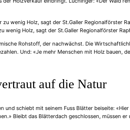
ls der Holzverkauf einbringt. Lüchinger: «Der Wald re
wenig Holz, sagt der St.Galler Regionalförster Raph
eimische Rohstoff, der nachwächst. Die Wirtschaftlic
ezahlen. Und: «Je mehr Menschen mit Holz bauen, des
vertraut auf die Natur
hen und schiebt mit seinem Fuss Blätter beiseite: «H
n.» Bleibt das Blätterdach geschlossen, müssen er u