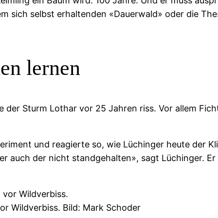
Keimling ein Baum wird: 100 Jahre. Und er muss aus
dem sich selbst erhaltenden «Dauerwald» oder die T
en lernen
e der Sturm Lothar vor 25 Jahren riss. Vor allem Fich
riment und reagierte so, wie Lüchinger heute der K
r auch der nicht standgehalten», sagt Lüchinger. E
r Wildverbiss. Bild: Mark Schoder