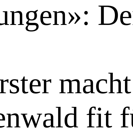
ungen»: De
rster macht
nwald fit f