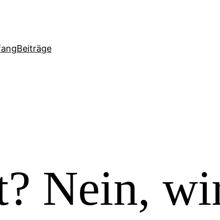
fang
Beiträge
? Nein, wi