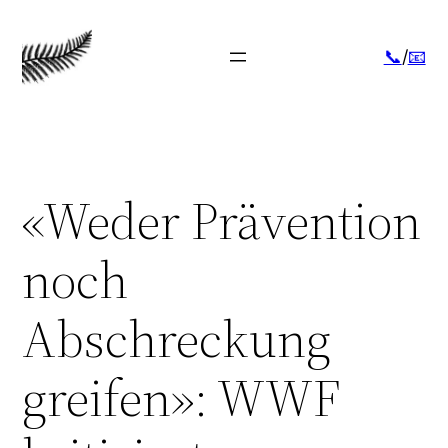
Zum
Inhalt
📞
/
📧
springen
«Weder Prävention
noch
Abschreckung
greifen»: WWF