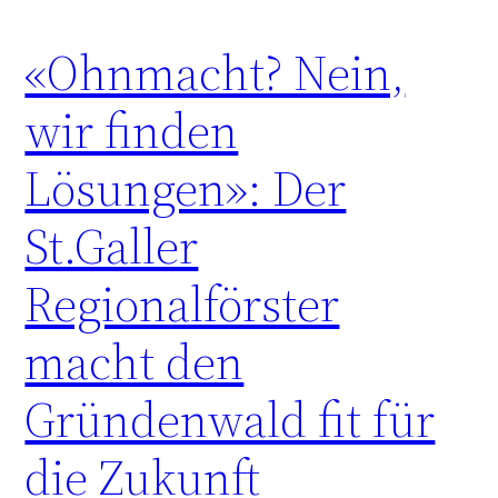
«Ohnmacht? Nein,
wir finden
Lösungen»: Der
St.Galler
Regionalförster
macht den
Gründenwald fit für
die Zukunft